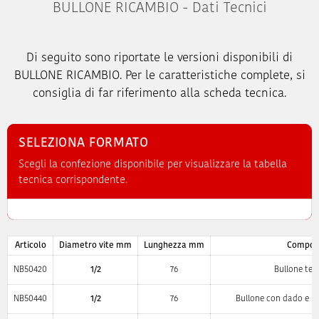
BULLONE RICAMBIO - Dati Tecnici
Di seguito sono riportate le versioni disponibili di
BULLONE RICAMBIO. Per le caratteristiche complete, si
consiglia di far riferimento alla scheda tecnica.
SELEZIONA FORMATO
Scegli la confezione disponibile per visualizzare la tabella
tecnica corrispondente.
Articolo
Diametro vite mm
Lunghezza mm
Compon
NB50420
1/2
76
Bullone tes
NB50440
1/2
76
Bullone con dado e ro