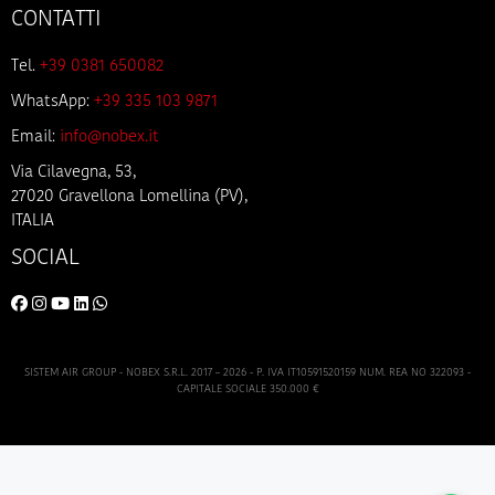
CONTATTI
Tel.
+39 0381 650082
WhatsApp:
+39 335 103 9871
Email:
info@nobex.it
Via Cilavegna, 53,
27020 Gravellona Lomellina (PV),
ITALIA
SOCIAL
SISTEM AIR GROUP - NOBEX S.R.L. 2017 – 2026 - P. IVA IT10591520159 NUM. REA NO 322093 -
CAPITALE SOCIALE 350.000 €