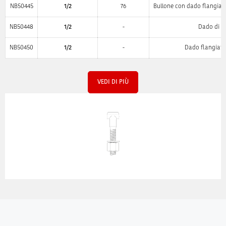
NB50445
1/2
76
Bullone con dado flangiato
NB50448
1/2
-
Dado di r
NB50450
1/2
-
Dado flangiato
VEDI DI PIÙ