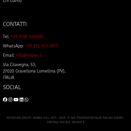
Chi siamo
CONTATTI
Tel.
+39 0381 650082
WhatsApp:
+39 335 103 9871
Email:
info@nobex.it
Via Cilavegna, 53,
27020 Gravellona Lomellina (PV),
ITALIA
SOCIAL
SISTEM AIR GROUP - NOBEX S.R.L. 2017 – 2026 - P. IVA IT10591520159 NUM. REA NO 322093 -
CAPITALE SOCIALE 350.000 €