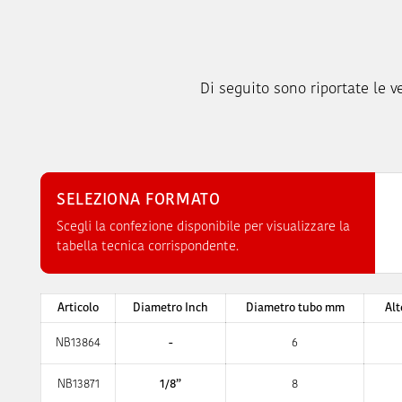
Di seguito sono riportate le ve
SELEZIONA FORMATO
Scegli la confezione disponibile per visualizzare la
tabella tecnica corrispondente.
Articolo
Diametro Inch
Diametro tubo mm
Alt
NB13864
-
6
NB13871
1/8”
8