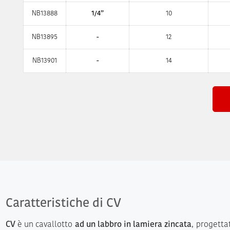
NB13888
1/4”
10
NB13895
-
12
NB13901
-
14
Caratteristiche di CV
CV
è un cavallotto
ad un labbro in lamiera zincata
, progetta