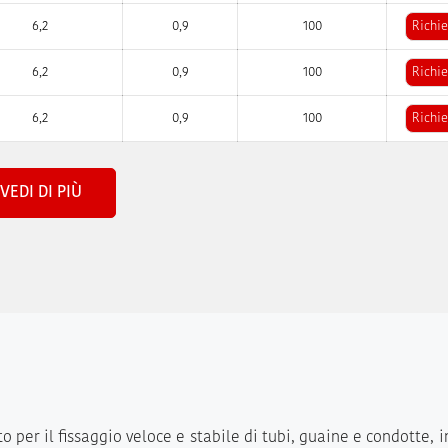
6,2
0,9
100
Richie
6,2
0,9
100
Richie
6,2
0,9
100
Richie
VEDI DI PIÙ
to per il fissaggio veloce e stabile di tubi, guaine e condotte, i