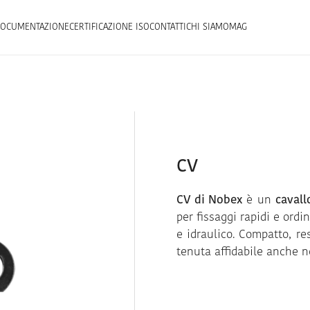
OCUMENTAZIONE
CERTIFICAZIONE ISO
CONTATTI
CHI SIAMO
MAG
CV
CV di Nobex
è un
cavall
per fissaggi rapidi e ordi
e idraulico. Compatto, re
tenuta affidabile anche n