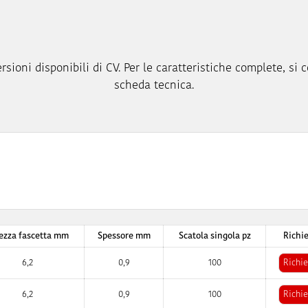
rsioni disponibili di CV. Per le caratteristiche complete, si c
scheda tecnica.
ezza fascetta mm
Spessore mm
Scatola singola pz
Richie
6,2
0,9
100
Richie
6,2
0,9
100
Richie