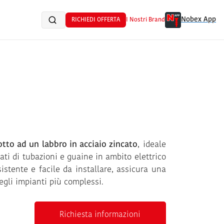
Nobex App
RICHIEDI OFFERTA
I Nostri Brand
otto ad un labbro in acciaio zincato
, ideale
nati di tubazioni e guaine in ambito elettrico
sistente e facile da installare, assicura una
egli impianti più complessi.
Richiesta informazioni