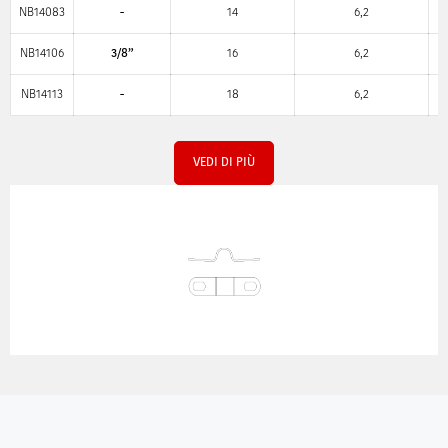
NB14083
-
14
6,2
NB14106
3/8”
16
6,2
NB14113
-
18
6,2
VEDI DI PIÙ