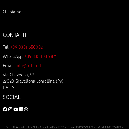
Chi siamo
CONTATTI
Tel.
+39 0381 650082
WhatsApp:
+39 335 103 9871
Email:
info@nobex.it
Via Cilavegna, 53,
27020 Gravellona Lomellina (PV),
ITALIA
SOCIAL
SISTEM AIR GROUP - NOBEX S.R.L. 2017 – 2026 - P. IVA IT10591520159 NUM. REA NO 322093 -