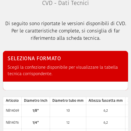
CVD - Dati Tecnici
Di seguito sono riportate le versioni disponibili di CVD.
Per le caratteristiche complete, si consiglia di far
riferimento alla scheda tecnica.
SELEZIONA FORMATO
Scegli la confezione disponibile per visualizzare la tabella
tecnica corrispondente.
Articolo
Diametro Inch
Diametro tubo mm
Altezza fascetta mm
S
NB14069
1/8”
10
6,2
NB14076
1/4”
12
6,2