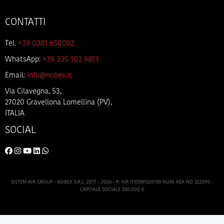
CONTATTI
Tel.
+39 0381 650082
WhatsApp:
+39 335 103 9871
Email:
info@nobex.it
Via Cilavegna, 53,
27020 Gravellona Lomellina (PV),
ITALIA
SOCIAL
SISTEM AIR GROUP - NOBEX S.R.L. 2017 – 2026 - P. IVA IT10591520159 NUM. REA NO 322093 -
CAPITALE SOCIALE 350.000 €