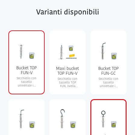
Varianti disponibili
Bucket TOP
Maxi bucket
Bucket TOP
FUN-V
TOP FUN-V
FUN-GC
Secchiello con
Secchiello con
Secchiello con
tassello
tassello TOP
tassello
universale in
FUN, livella
universale in
nylon con vite
tascabile e
nylon con
metrica
punta HM super
pitoneria -
gancio