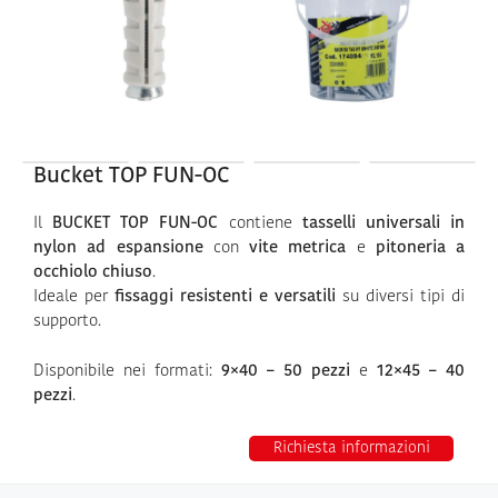
Bucket TOP FUN-OC
Il
BUCKET TOP FUN-OC
contiene
tasselli universali in
nylon ad espansione
con
vite metrica
e
pitoneria a
occhiolo chiuso
.
Ideale per
fissaggi resistenti e versatili
su diversi tipi di
supporto.
Disponibile nei formati:
9×40 – 50 pezzi
e
12×45 – 40
pezzi
.
Richiesta informazioni