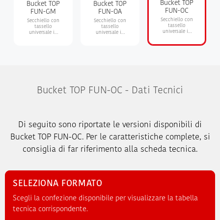
Bucket TOP
Bucket TOP
Bucket TOP
FUN-OC
FUN-GM
FUN-OA
Secchiello con
Secchiello con
Secchiello con
tassello
tassello
tassello
universale in
universale in
universale in
nylon con
nylon con
nylon con
pitoneria -
pitoneria -
pitoneria -
occhiolo
gancio
occhiolo aperto
chiuso
Bucket TOP FUN-OC - Dati Tecnici
Di seguito sono riportate le versioni disponibili di
Bucket TOP FUN-OC. Per le caratteristiche complete, si
consiglia di far riferimento alla scheda tecnica.
SELEZIONA FORMATO
Scegli la confezione disponibile per visualizzare la tabella
tecnica corrispondente.