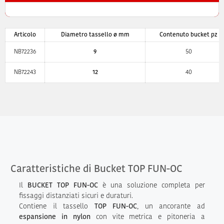
Articolo
Diametro tassello ø mm
Contenuto bucket pz
NB72236
9
50
NB72243
12
40
Caratteristiche di Bucket TOP FUN-OC
Il
BUCKET TOP FUN-OC
è una soluzione completa per
fissaggi distanziati sicuri e duraturi.
Contiene il tassello
TOP FUN-OC
, un ancorante ad
espansione in nylon
con vite metrica e pitoneria a