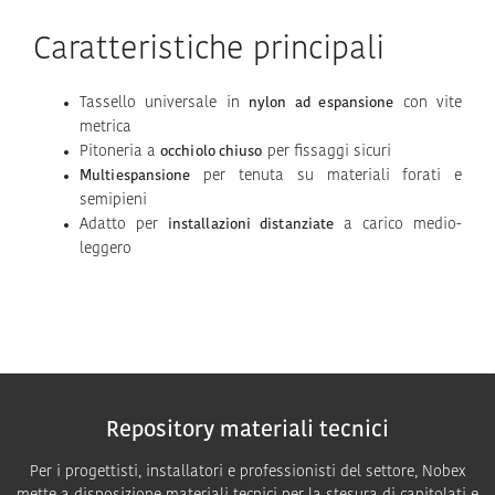
Caratteristiche principali
Tassello universale in
con vite
nylon ad espansione
metrica
Pitoneria a
per fissaggi sicuri
occhiolo chiuso
per tenuta su materiali forati e
Multiespansione
semipieni
Adatto per
a carico medio-
installazioni distanziate
leggero
Repository materiali tecnici
Per i progettisti, installatori e professionisti del settore, Nobex