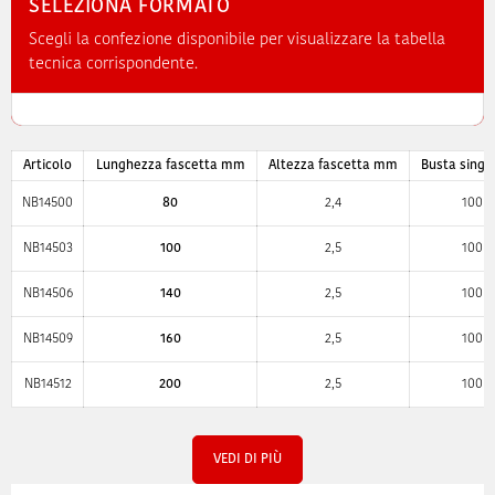
SELEZIONA FORMATO
Scegli la confezione disponibile per visualizzare la tabella
tecnica corrispondente.
Articolo
Lunghezza fascetta mm
Altezza fascetta mm
Busta singo
NB14500
80
2,4
100
NB14503
100
2,5
100
NB14506
140
2,5
100
NB14509
160
2,5
100
NB14512
200
2,5
100
VEDI DI PIÙ