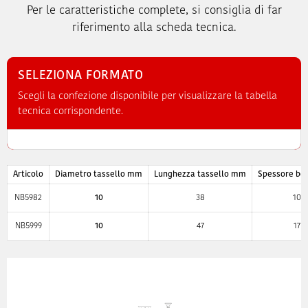
Per le caratteristiche complete, si consiglia di far
riferimento alla scheda tecnica.
SELEZIONA FORMATO
Scegli la confezione disponibile per visualizzare la tabella
tecnica corrispondente.
Articolo
Diametro tassello mm
Lunghezza tassello mm
Spessore b
NB5982
10
38
10
NB5999
10
47
17