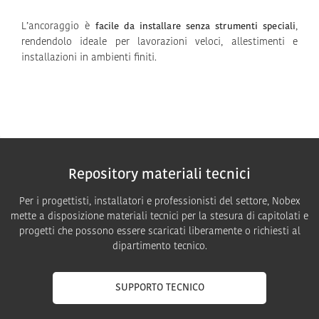
L’ancoraggio è
,
facile da installare senza strumenti speciali
rendendolo ideale per lavorazioni veloci, allestimenti e
installazioni in ambienti finiti.
Repository materiali tecnici
Per i progettisti, installatori e professionisti del settore, Nobex
mette a disposizione materiali tecnici per la stesura di capitolati e
progetti che possono essere scaricati liberamente o richiesti al
dipartimento tecnico.
SUPPORTO TECNICO