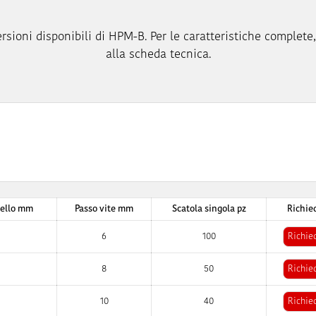
rsioni disponibili di HPM-B. Per le caratteristiche complete,
alla scheda tecnica.
sello mm
Passo vite mm
Scatola singola pz
Richie
6
100
Richie
8
50
Richie
10
40
Richie