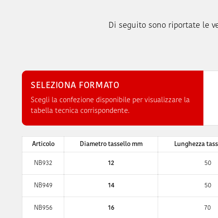
Di seguito sono riportate le ve
SELEZIONA FORMATO
Scegli la confezione disponibile per visualizzare la
tabella tecnica corrispondente.
Articolo
Diametro tassello mm
Lunghezza tas
NB932
12
50
NB949
14
50
NB956
16
70