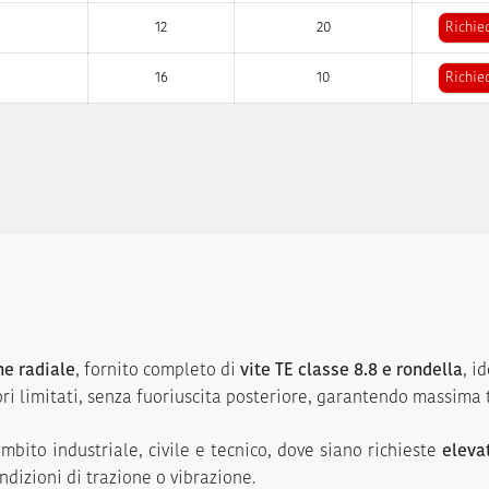
12
20
Richie
16
10
Richie
e radiale
, fornito completo di
vite TE classe 8.8 e rondella
, i
i limitati, senza fuoriuscita posteriore, garantendo massima te
mbito industriale, civile e tecnico, dove siano richieste
eleva
ndizioni di trazione o vibrazione.