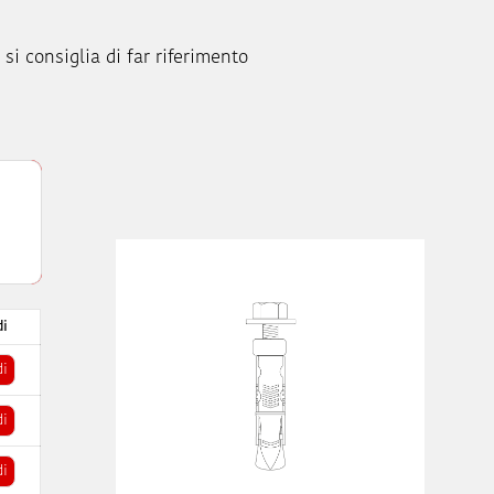
 si consiglia di far riferimento
di
di
di
di