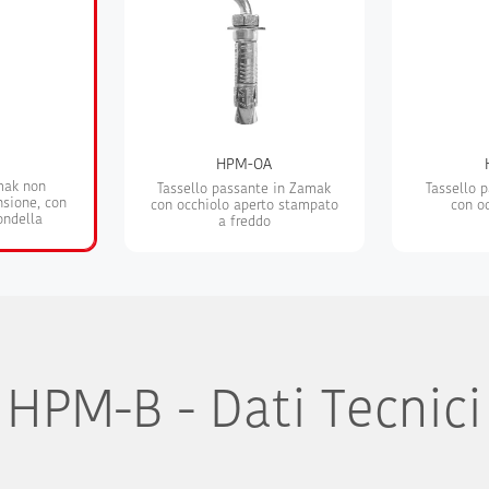
HPM-OA
mak non
Tassello passante in Zamak
Tassello 
sione, con
con occhiolo aperto stampato
con o
rondella
a freddo
HPM-B - Dati Tecnici