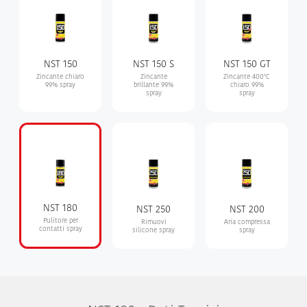
NST 150
NST 150 S
NST 150 GT
Zincante chiaro
Zincante
Zincante 400°C
99% spray
brillante 99%
chiaro 99%
spray
spray
NST 180
NST 250
NST 200
Pulitore per
Rimuovi
Aria compressa
contatti spray
silicone spray
spray