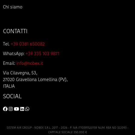
Chi siamo
CONTATTI
Tel.
+39 0381 650082
WhatsApp:
+39 335 103 9871
Email:
info@nobex.it
Via Cilavegna, 53,
27020 Gravellona Lomellina (PV),
ITALIA
SOCIAL
SISTEM AIR GROUP - NOBEX S.R.L. 2017 – 2026 - P. IVA IT10591520159 NUM. REA NO 322093 -
CAPITALE SOCIALE 350.000 €