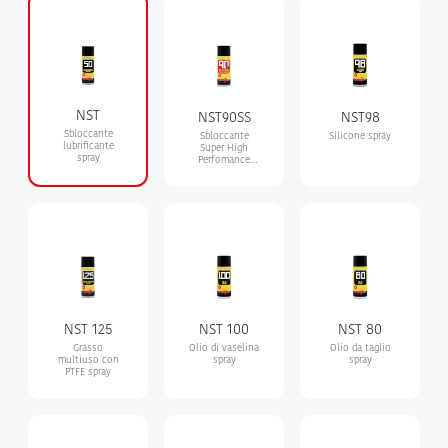
NST
NST90SS
NST98
Sbloccante
Sbloccante
Silicone spray
lubrificante
Super High
spray
Perfomance
spray
NST 125
NST 100
NST 80
Grasso
Olio di vaselina
Olio da taglio
multiuso con
spray
spray
PTFE spray