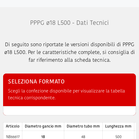
PPPG ø18 L500 - Dati Tecnici
Di seguito sono riportate le versioni disponibili di PPPG
ø18 L500. Per le caratteristiche complete, si consiglia di
far riferimento alla scheda tecnica.
SELEZIONA FORMATO
Scegli la confezione disponibile per visualizzare la tabella
tecnica corrispondente.
Articolo
Diametro gancio mm
Diametro tubo mm
Lunghezza mm
S
NB66617
18
48
500