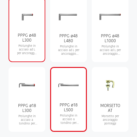
PPPG ø48
PPPG ø48
PPPG ø48
L300
L480
L1000
Prolunghe in
Prolunghe in
Prolunghe in
acciaio ad L
acciaio ad L per
acciaio ad L per
per ancoraggio
ancoraggio
ancoraggio
ponteggi L 300
ponteggi L 480
ponteggi L 1000
PPPG ø18
PPPG ø18
MORSETTO
L500
L300
AT
Prolunghe in
Prolunghe in
Morsetto per
acciaio a
acciaio a
ancoraggio
tondino per
tondino per
ponteggi
ancoraggio
ancoraggio
ponteggi L 500
ponteggi L 300