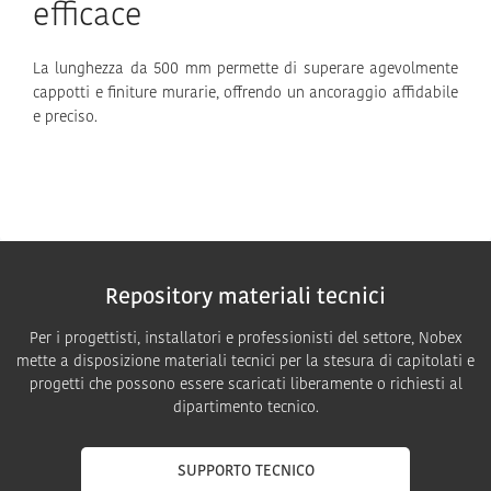
efficace
La lunghezza da 500 mm permette di superare agevolmente
cappotti e finiture murarie, offrendo un ancoraggio affidabile
e preciso.
Repository materiali tecnici
Per i progettisti, installatori e professionisti del settore, Nobex
mette a disposizione materiali tecnici per la stesura di capitolati e
progetti che possono essere scaricati liberamente o richiesti al
dipartimento tecnico.
SUPPORTO TECNICO