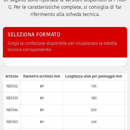
Di seguito sono riportate le versioni disponibili di PTRO-
G. Per le caratteristiche complete, si consiglia di far
riferimento alla scheda tecnica.
SELEZIONA FORMATO
Scegli la confezione disponibile per visualizzare la tabella
tecnica corrispondente.
Articolo
Diametro occhiolo mm
Lunghezza utile per ponteggio mm
L
NB3322
51
165
NB3339
51
180
NB3346
51
200
NB3353
51
240