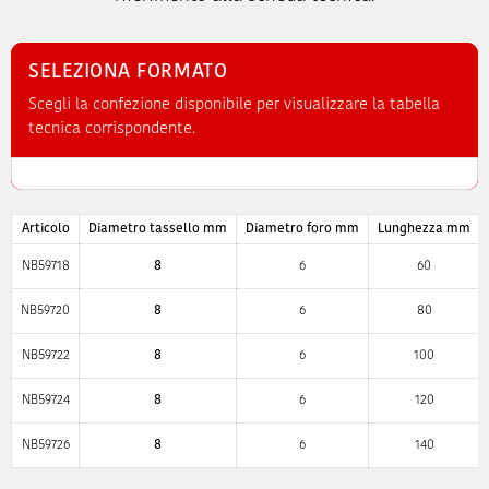
SELEZIONA FORMATO
Scegli la confezione disponibile per visualizzare la tabella
tecnica corrispondente.
Articolo
Diametro tassello mm
Diametro foro mm
Lunghezza mm
NB59718
8
6
60
NB59720
8
6
80
NB59722
8
6
100
NB59724
8
6
120
NB59726
8
6
140