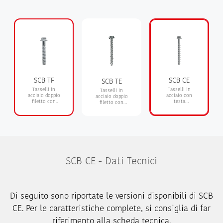
SCB TF
SCB CE
SCB TE
Tasselli in
Tasselli in
Tasselli in
acciaio doppio
acciaio con
acciaio doppio
filetto con
testa
filetto con
testa
esagonale
testa esagonale
esagonale
flangiata
flangiata
certificati
SCB CE - Dati Tecnici
Di seguito sono riportate le versioni disponibili di SCB
CE. Per le caratteristiche complete, si consiglia di far
riferimento alla scheda tecnica.