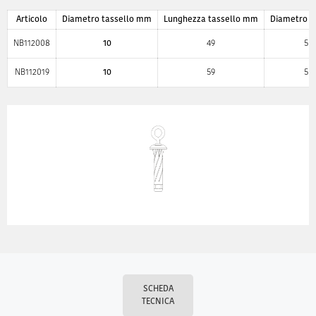
Articolo
Diametro tassello mm
Lunghezza tassello mm
Diametro v
NB112008
10
49
5
NB112019
10
59
5
SCHEDA
TECNICA