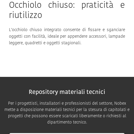
Occhiolo chiuso: praticità e
riutilizzo
L’occhiolo chiuso integrato consente di fissare e sganciare
oggetti con facilità, ideale per appendere accessori, lampade
leggere, quadretti e oggetti stagionali.
Repository materiali tecnici
Per i progettisti, installatori e professionisti del settore, Nobex
mette a disposizione materiali tecnici per la stesura di capitolati e
progetti che possono essere scaricati liberamente o richiesti al
dipartimento tecnico.