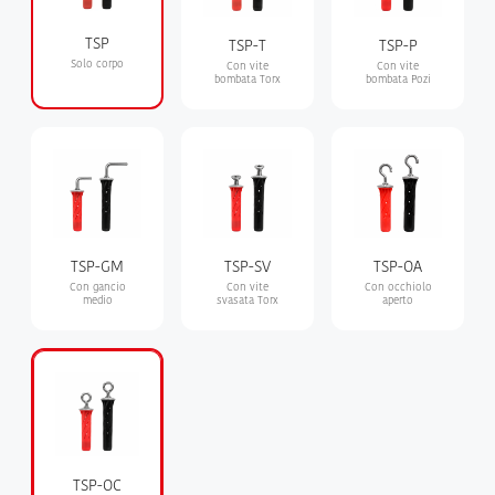
TSP
TSP-T
TSP-P
Solo corpo
Con vite
Con vite
bombata Torx
bombata Pozi
TSP-GM
TSP-SV
TSP-OA
Con gancio
Con vite
Con occhiolo
medio
svasata Torx
aperto
TSP-OC