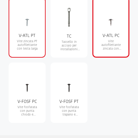
V-ATL PT
V-ATL PC
TC
Vite zincata PT
Vite
Tassello in
autofilettante
autofilettante
acciaio per
con testa larga
zincata con
installazioni
testa larga e
distanziate su
impronta
controsoffitti,
Philips PH2
cartongesso e
calcestruzzo
cellulare
V-FOSF PC
V-FOSF PT
Vite fosfatata
Vite fosfatata
con punta
con punta
chiodo e
trapano e
impronta
impronta
Philips PH2
Philips PH2