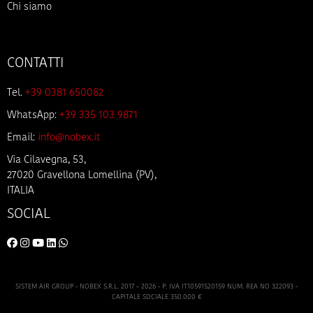
Chi siamo
CONTATTI
Tel.
+39 0381 650082
WhatsApp:
+39 335 103 9871
Email:
info@nobex.it
Via Cilavegna, 53,
27020 Gravellona Lomellina (PV),
ITALIA
SOCIAL
SISTEM AIR GROUP - NOBEX S.R.L. 2017 – 2026 - P. IVA IT10591520159 NUM. REA NO 322093 -
CAPITALE SOCIALE 350.000 €