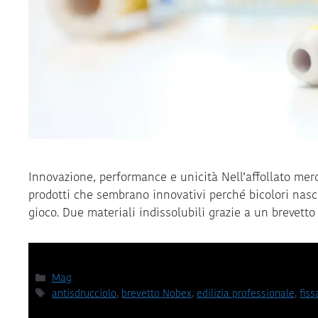
Innovazione, performance e unicità Nell’affollato merca
prodotti che sembrano innovativi perché bicolori nasco
gioco. Due materiali indissolubili grazie a un brevetto
Categorie
Mag
Tag
antisdrucciolo
,
brevetto Nobex
,
edilizia professionale
,
fiss