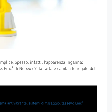
mplice. Spesso, infatti, l’apparenza inganna:
. Emc² di Nobex c’è la fatta e cambia le regole del
tema antivibrante
,
sistemi di fissaggio
,
tassello Emc²