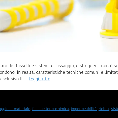
to dei tasselli e sistemi di fissaggio, distinguersi non è se
ndono, in realtà, caratteristiche tecniche comuni e limitate
 esclusivo Il …
Leggi tutto
aggio bi-materiale
,
fusione termochimica
,
impermeabilità
,
Nobex
,
sis