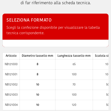
di far riferimento alla scheda tecnica.
SELEZIONA FORMATO
Scegli la confezione disponibile per visualizzare la tabella
tecnica corrispondente.
Articolo
Diametro tassello mm
Lunghezza tassello mm
Scatola sin
NB121000
8
65
100
NB121001
8
100
100
NB121002
10
70
50
NB121003
10
100
50
NB121004
10
120
50