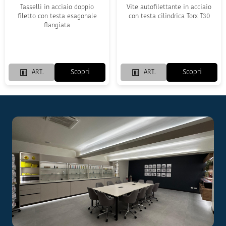
Tasselli in acciaio doppio
Vite autofilettante in acciaio
filetto con testa esagonale
con testa cilindrica Torx T30
flangiata
Scopri
Scopri
ART.
ART.