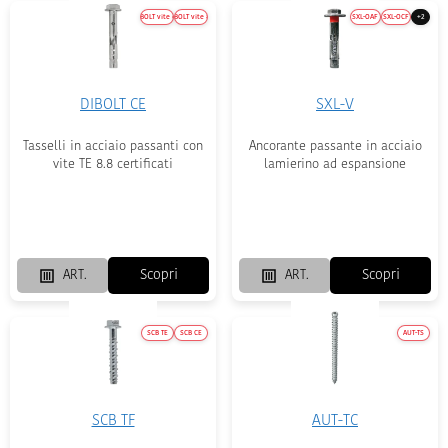
DIBOLT vite 6.8
DIBOLT vite 8.8
SXL-OAF
SXL-OCF
+2
DIBOLT CE
SXL-V
Tasselli in acciaio passanti con
Ancorante passante in acciaio
vite TE 8.8 certificati
lamierino ad espansione
Scopri
Scopri
ART.
ART.
SCB TE
SCB CE
AUT-TS
SCB TF
AUT-TC