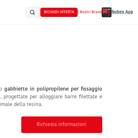
Nobex App
RICHIEDI OFFERTA
I Nostri Brand
no
gabbiette in polipropilene per fissaggio
i
, progettate per alloggiare barre filettate e
imale della resina.
Richiesta informazioni