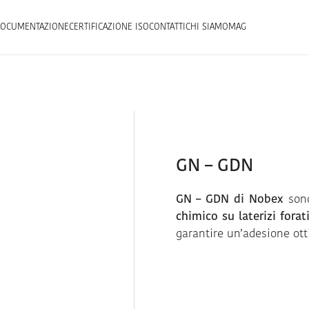
OCUMENTAZIONE
CERTIFICAZIONE ISO
CONTATTI
CHI SIAMO
MAG
GN – GDN
GN – GDN di Nobex
so
chimico su laterizi forat
garantire un’adesione ott