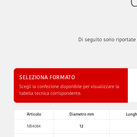
G
Di seguito sono riportate 
SELEZIONA FORMATO
Scegli la confezione disponibile per visualizzare la
tabella tecnica corrispondente.
Articolo
Diametro mm
Lung
NB4084
12