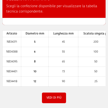
Scegli la confezione disponibile per visualizzare la tabella
tecnica corrispondente.
Articolo
Diametro mm
Lunghezza mm
Scatola singola p
NB34371
5
45
200
NB34388
6
55
100
NB34395
8
65
50
NB34401
10
73
50
NB34418
12
90
25
VEDI DI PIÙ