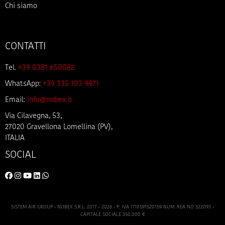
Chi siamo
CONTATTI
Tel.
+39 0381 650082
WhatsApp:
+39 335 103 9871
Email:
info@nobex.it
Via Cilavegna, 53,
27020 Gravellona Lomellina (PV),
ITALIA
SOCIAL
SISTEM AIR GROUP - NOBEX S.R.L. 2017 – 2026 - P. IVA IT10591520159 NUM. REA NO 322093 -
CAPITALE SOCIALE 350.000 €