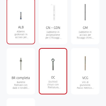
ALB
GN – GDN
GM
Alberini
Gabbiette in
Gabbiette in
godronati in
polipropilene
acciaio per
acciaio per
per il fissaggio
fissaggi chimici
fissaggio
chimico su
a profondità
chimico
laterizi forati
variabile fino a
1 m
OC
BR completa
VCG
Occhioli
Barrette
Viti di
chiusi con
filettate con
giunzione.
filettatura
dado e rondella.
Passo metrico e
metrica. Classe
Classe di
passo legno
66 UNI 5542-65
resistenza 4.8