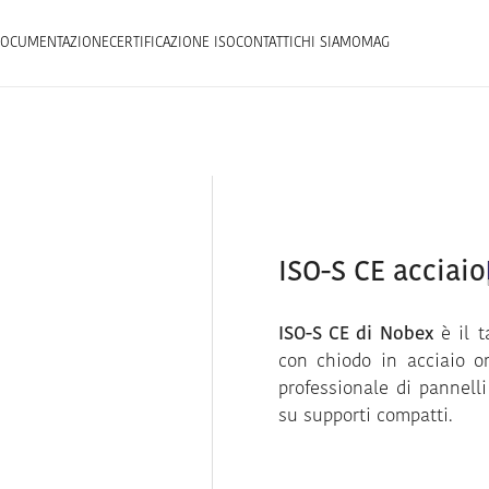
OCUMENTAZIONE
CERTIFICAZIONE ISO
CONTATTI
CHI SIAMO
MAG
ISO-S CE acciaio
ISO-S CE di Nobex
è il t
con chiodo in acciaio o
professionale di pannelli
su supporti compatti.