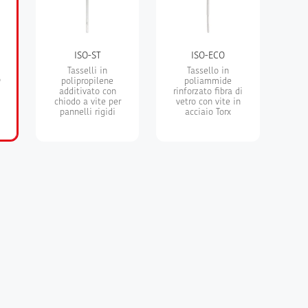
o
ISO-ST
ISO-ECO
Tasselli in
Tassello in
o
polipropilene
poliammide
additivato con
rinforzato fibra di
chiodo a vite per
vetro con vite in
pannelli rigidi
acciaio Torx