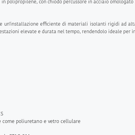
o in polipropilene, con chiodo percussore in acciaio omologato 
 un’installazione efficiente di materiali isolanti rigidi ad al
estazioni elevate e durata nel tempo, rendendolo ideale per in
CS
e come poliuretano e vetro cellulare