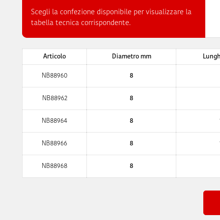
Scegli la confezione disponibile per visualizzare la
tabella tecnica corrispondente.
Articolo
Diametro mm
Lung
NB88960
8
NB88962
8
NB88964
8
NB88966
8
NB88968
8