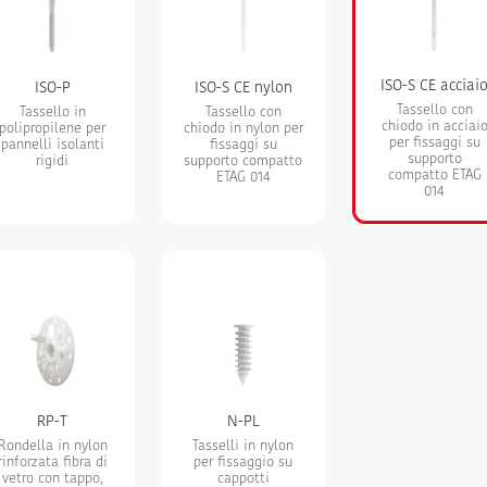
ISO-S CE acciai
ISO-P
ISO-S CE nylon
Tassello con
Tassello in
Tassello con
chiodo in acciai
polipropilene per
chiodo in nylon per
per fissaggi su
pannelli isolanti
fissaggi su
supporto
rigidi
supporto compatto
compatto ETAG
ETAG 014
014
RP-T
N-PL
Rondella in nylon
Tasselli in nylon
rinforzata fibra di
per fissaggio su
vetro con tappo,
cappotti