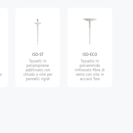
o
ISO-ST
ISO-ECO
Tasselli in
Tassello in
o
polipropilene
poliammide
additivato con
rinforzato fibra di
o
chiodo a vite per
vetro con vite in
pannelli rigidi
acciaio Torx