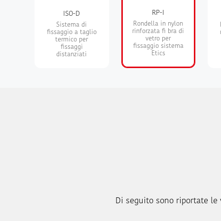
RP-I
ISO-D
Rondella in nylon
Sistema di
rinforzata fi bra di
fissaggio a taglio
vetro per
termico per
fissaggio sistema
fissaggi
Etics
distanziati
Di seguito sono riportate le v