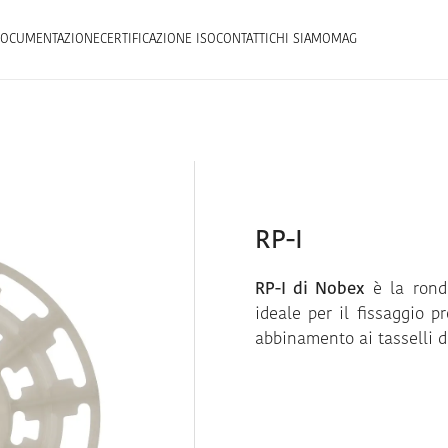
OCUMENTAZIONE
CERTIFICAZIONE ISO
CONTATTI
CHI SIAMO
MAG
RP-I
RP-I di Nobex
è la ronde
ideale per il fissaggio p
abbinamento ai tasselli de