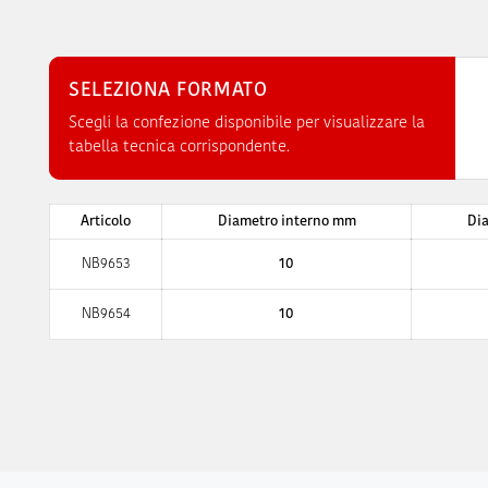
SELEZIONA FORMATO
Scegli la confezione disponibile per visualizzare la
tabella tecnica corrispondente.
Articolo
Diametro interno mm
Di
NB9653
10
NB9654
10