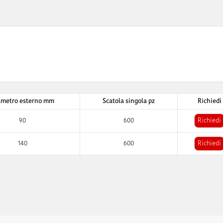
ametro esterno mm
Scatola singola pz
Richiedi
90
600
Richiedi
140
600
Richiedi