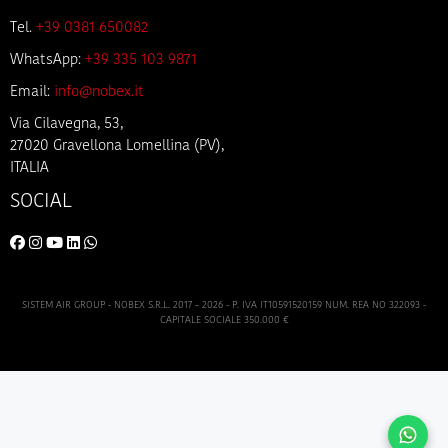
Tel.
+39 0381 650082
WhatsApp:
+39 335 103 9871
Email:
info@nobex.it
Via Cilavegna, 53,
27020 Gravellona Lomellina (PV),
ITALIA
SOCIAL
SISTEM AIR GROUP - NOBEX S.R.L. 2017 – 2026 - P. IVA IT10591520159 NUM. REA NO 322093 -
CAPITALE SOCIALE 350.000 €