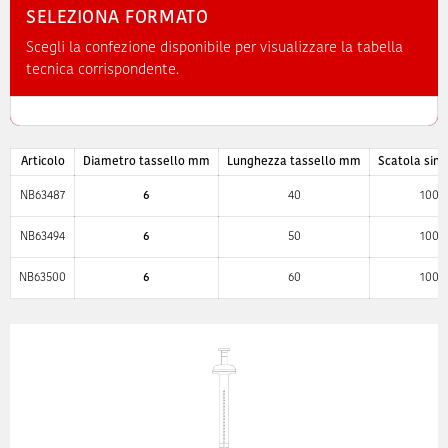
SELEZIONA FORMATO
Scegli la confezione disponibile per visualizzare la tabella
tecnica corrispondente.
Articolo
Diametro tassello mm
Lunghezza tassello mm
Scatola sing
NB63487
6
40
100
NB63494
6
50
100
NB63500
6
60
100