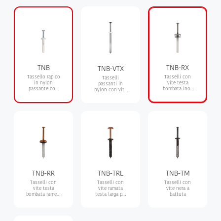
TNB
TNB-RX
TNB-VTX
Tassello rapido
Tasselli con
Tasselli
in nylon
vite testa
passanti in
passante con
bombata inox
nylon con vite
vite a battuta
e guarnizione
in acciaio inox
premontata e
neoprene per
A2
testa bombata
lattoneria
TNB-RR
TNB-TRL
TNB-TM
Tasselli con
Tasselli con
Tasselli con
vite testa
vite ramata
vite nera a
bombata rame e
testa larga per
battuta
guarnizione
lattoneria a
neoprene per
battuta
lattoneria