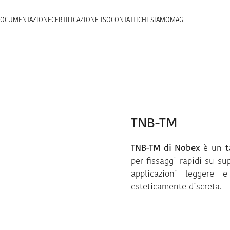
OCUMENTAZIONE
CERTIFICAZIONE ISO
CONTATTI
CHI SIAMO
MAG
TNB-TM
TNB-TM di Nobex
è un
t
per fissaggi rapidi su su
applicazioni leggere 
esteticamente discreta.