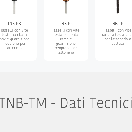
TNB-RX
TNB-RR
TNB-TRL
Tasselli con vite
Tasselli con vite
Tasselli con vite
testa bombata
testa bombata
ramata testa larg
inox e guarnizione
rame e
per lattoneria a
neoprene per
guarnizione
battuta
lattoneria
neoprene per
lattoneria
TNB-TM - Dati Tecnic