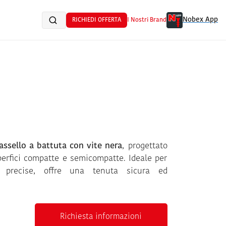
Nobex App
RICHIEDI OFFERTA
I Nostri Brand
assello a battuta con vite nera
, progettato
perfici compatte e semicompatte. Ideale per
e precise, offre una tenuta sicura ed
Richiesta informazioni