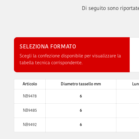
Di seguito sono riportate
SELEZIONA FORMATO
Scegli la confezione disponibile per visualizzare la
tabella tecnica corrispondente.
Articolo
Diametro tassello mm
Lun
NB9478
6
NB9485
6
NB9492
6