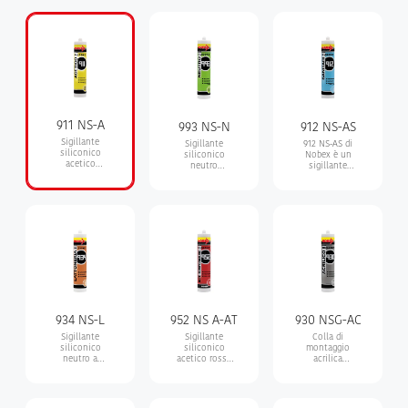
911 NS-A
993 NS-N
912 NS-AS
Sigillante
Sigillante
912 NS-AS di
siliconico
siliconico
Nobex è un
acetico
neutro
sigillante
monocomponente,
monocomponente
siliconico
adatto per
a basso
monocomponente
superfici lisce
modulo, con
acetico per
come vetro,
polimerizzazione
applicazioni
ceramica e
alcolica
sanitarie,
piastrelle
resistente alla
muffa, ai raggi
UV e
all’umidità.
Ottima
adesione su
ceramica, vetro
e piastrelle.
934 NS-L
952 NS A-AT
930 NSG-AC
Sigillante
Sigillante
Colla di
siliconico
siliconico
montaggio
neutro a
acetico rosso
acrilica
polimerizzazione
ad alte
monocomponente
alcolica, opaco
temperature,
a base acqua,
e inodore
ideale per
inodore,
applicazioni
verniciabile e