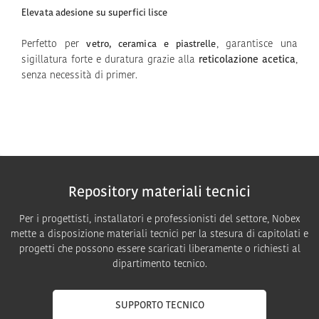
Elevata adesione su superfici lisce
Perfetto per
, garantisce una
vetro, ceramica e piastrelle
sigillatura forte e duratura grazie alla
reticolazione acetica
,
senza necessità di primer.
Repository materiali tecnici
Per i progettisti, installatori e professionisti del settore, Nobex
mette a disposizione materiali tecnici per la stesura di capitolati e
progetti che possono essere scaricati liberamente o richiesti al
dipartimento tecnico.
SUPPORTO TECNICO