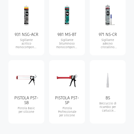
edilizie e
con effetto
industriali .
ventosa
immediato
931 NSG-ACR
981 MS-BT
971 NS-CR
Sigillante
Sigillante
Sigillante
acrilico
bituminoso
adesivo
monocomponente
monocomponente
cristallino
a base acqua,
ad alta
monocomponente
con effetto
adesione per
a base di
intonaco ruvido
impermeabilizzazioni
polimero ibrido
e sigillature su
trasparente,
membrane
ideale per vetro,
prefabbricate
specchi e
acquari
PISTOLA PST-
PISTOLA PST-
BS
SB
SP
Beccuccio di
ricambio per
Pistola Basic
Pistola
cartucce
per silicone
Professionale
silicone
per silicone