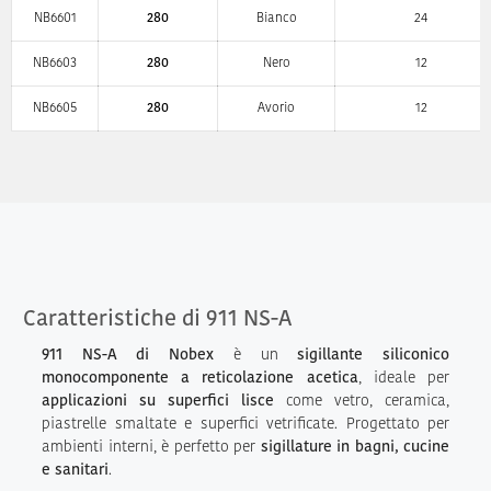
NB6601
280
Bianco
24
NB6603
280
Nero
12
NB6605
280
Avorio
12
Caratteristiche di 911 NS-A
911 NS-A di Nobex
è un
sigillante siliconico
monocomponente a reticolazione acetica
, ideale per
applicazioni su superfici lisce
come vetro, ceramica,
piastrelle smaltate e superfici vetrificate. Progettato per
ambienti interni, è perfetto per
sigillature in bagni, cucine
e sanitari
.