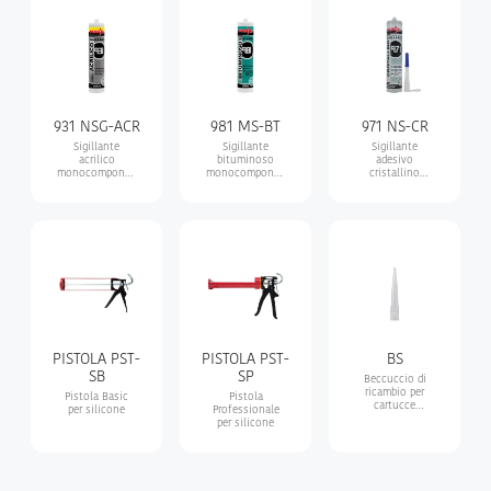
edilizie e
con effetto
industriali .
ventosa
immediato
931 NSG-ACR
981 MS-BT
971 NS-CR
Sigillante
Sigillante
Sigillante
acrilico
bituminoso
adesivo
monocomponente
monocomponente
cristallino
a base acqua,
ad alta
monocomponente
con effetto
adesione per
a base di
intonaco ruvido
impermeabilizzazioni
polimero ibrido
e sigillature su
trasparente,
membrane
ideale per vetro,
prefabbricate
specchi e
acquari
PISTOLA PST-
PISTOLA PST-
BS
SB
SP
Beccuccio di
ricambio per
Pistola Basic
Pistola
cartucce
per silicone
Professionale
silicone
per silicone