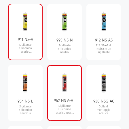
911 NS-A
993 NS-N
912 NS-AS
Sigillante
Sigillante
912 NS-AS di
siliconico
siliconico
Nobex è un
acetico
neutro
sigillante
monocomponente,
monocomponente
siliconico
adatto per
a basso
monocomponente
superfici lisce
modulo, con
acetico per
come vetro,
polimerizzazione
applicazioni
ceramica e
alcolica
sanitarie,
piastrelle
resistente alla
muffa, ai raggi
UV e
all’umidità.
Ottima
adesione su
ceramica, vetro
e piastrelle.
952 NS A-AT
934 NS-L
930 NSG-AC
Sigillante
Sigillante
Colla di
siliconico
siliconico
montaggio
acetico rosso
neutro a
acrilica
ad alte
polimerizzazione
monocomponente
temperature,
alcolica, opaco
a base acqua,
ideale per
e inodore
inodore,
applicazioni
verniciabile e