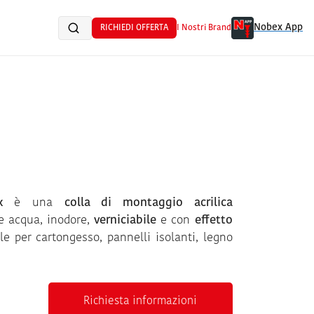
Nobex App
RICHIEDI OFFERTA
I Nostri Brand
x
è una
colla di montaggio acrilica
 acqua, inodore,
verniciabile
e con
effetto
ale per cartongesso, pannelli isolanti, legno
Richiesta informazioni