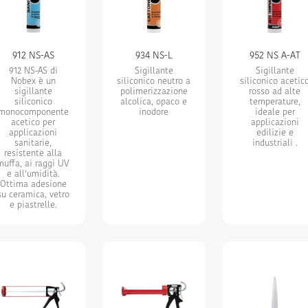
912 NS-AS
934 NS-L
952 NS A-AT
912 NS-AS di
Sigillante
Sigillante
Nobex è un
siliconico neutro a
siliconico acetic
sigillante
polimerizzazione
rosso ad alte
siliconico
alcolica, opaco e
temperature,
monocomponente
inodore
ideale per
acetico per
applicazioni
applicazioni
edilizie e
sanitarie,
industriali .
resistente alla
muffa, ai raggi UV
e all’umidità.
Ottima adesione
su ceramica, vetro
e piastrelle.