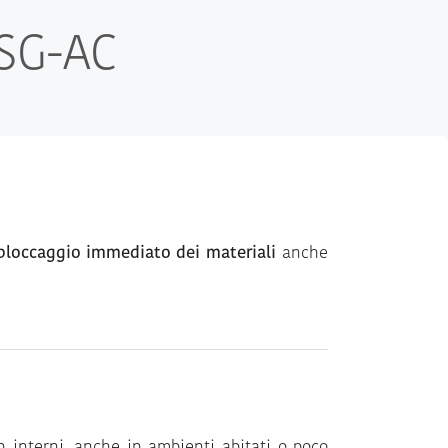
NSG-AC
bloccaggio immediato dei materiali
anche
n interni, anche in ambienti abitati o poco