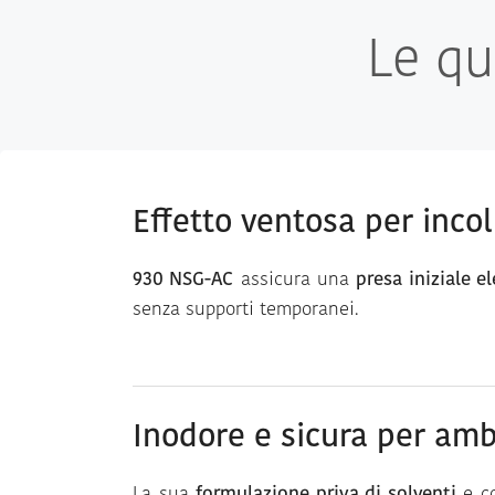
Le qu
Effetto ventosa per inco
930 NSG-AC
assicura una
presa iniziale e
senza supporti temporanei.
Inodore e sicura per amb
La sua
formulazione priva di solventi
e c