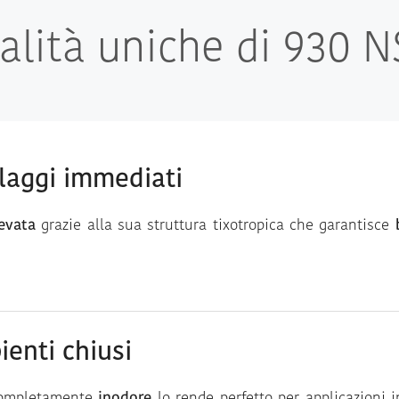
alità uniche di 930 
llaggi immediati
levata
grazie alla sua struttura tixotropica che garantisce
ienti chiusi
ompletamente
inodore
lo rende perfetto per applicazioni i