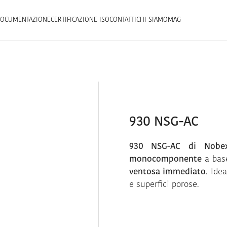
OCUMENTAZIONE
CERTIFICAZIONE ISO
CONTATTI
CHI SIAMO
MAG
930 NSG-AC
930 NSG-AC di Nobe
monocomponente
a base
ventosa immediato
. Ide
e superfici porose.