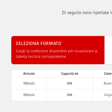
Di seguito sono riportate l
SELEZIONA FORMATO
Scegli la confezione disponibile per visualizzare la
tabella tecnica corrispondente.
Articolo
Capacità ml
Color
NB6625
310
Bianc
NB6626
310
Grigi