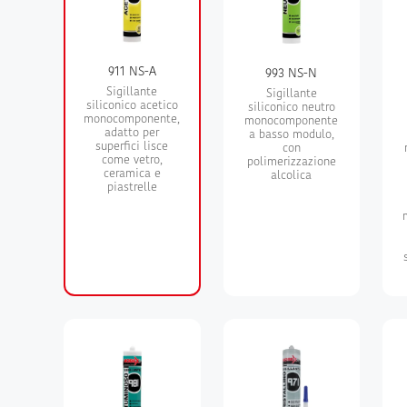
911 NS-A
993 NS-N
Sigillante
Sigillante
siliconico acetico
siliconico neutro
monocomponente,
monocomponente
adatto per
a basso modulo,
superfici lisce
con
come vetro,
polimerizzazione
ceramica e
alcolica
piastrelle